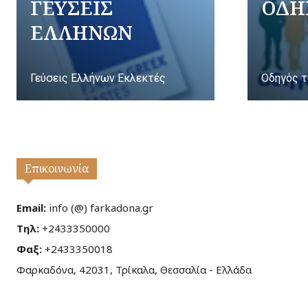
ΓΕΥΣΕΙΣ
ΟΔΗ
ΕΛΛΗΝΩΝ
Γεύσεις Ελλήνων Εκλεκτές
Οδηγός τ
Επικοινωνία
Email:
info (@) farkadona.gr
Τηλ:
+2433350000
Φαξ:
+2433350018
Φαρκαδόνα, 42031, Τρίκαλα, Θεσσαλία - Ελλάδα