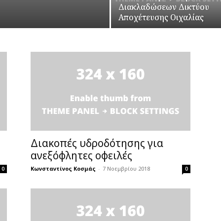
Διακλαδώσεων Δικτύου
Αποχέτευσης Οιχαλίας
Διακοπές υδροδότησης για
ανεξόφλητες οφειλές
Κωνσταντίνος Κοσμάς
-
7 Νοεμβρίου 2018
0
0