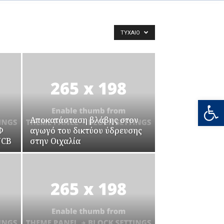
ΤΥΧΑΊΟ
Ανοίξτε
Αποκατάσταση βλάβης στον
Φ
αγωγό του δικτύου ύδρευσης
JCB
στην Οιχαλία