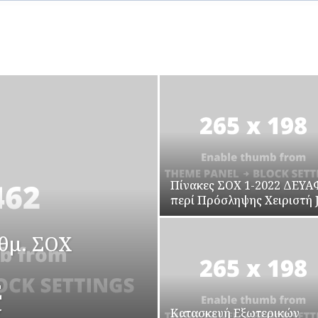
Πίνακες ΣΟΧ 1-2022 ΔΕΥΑ
περί Πρόσληψης Χειριστή 
θμ. ΣΟΧ
Σ
Υ
Κατασκευή Εξωτερικών