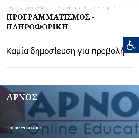
Αρχική
Ανακοινώσεις
Προγραμματισμός - Πληροφορική
ΠΡΟΓΡΑΜΜΑΤΙΣΜΌΣ -
ΠΛΗΡΟΦΟΡΙΚΉ
Ανοίξτε
Καμία δημοσίευση για προβολή
ΑΡΝΟΣ
Online Education