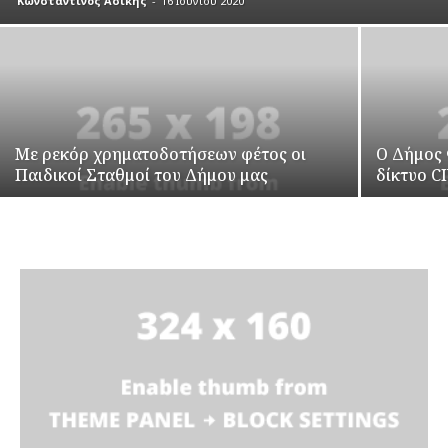
Κωνσταντίνος Ασίκης
-
16 Ιουνίου 2020
Με ρεκόρ χρηματοδοτήσεων φέτος οι
O Δήμος
Παιδικοί Σταθμοί του Δήμου μας
δίκτυο C