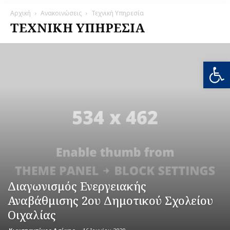
Αρχική
Ανακοινώσεις
Τεχνική Υπηρεσία
ΤΕΧΝΙΚΉ ΥΠΗΡΕΣΊΑ
Ανοίξτε
Διαγωνισμός Ενεργειακής
Αναβάθμισης 2ου Δημοτικού Σχολείου
Οιχαλίας