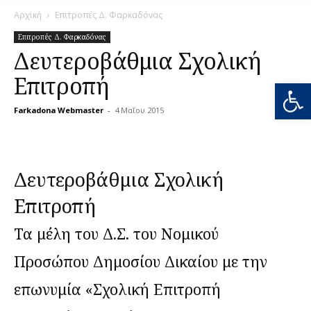
Αρχική
Επιτροπές Δ. Φαρκαδόνας
Επιτροπές Δ. Φαρκαδόνας
Δευτεροβάθμια Σχολική
Επιτροπή
Ανοίξτε
Farkadona Webmaster
-
4 Μαΐου 2015
0
Δευτεροβάθμια Σχολική
Επιτροπή
Τα μέλη του Δ.Σ. του Νομικού
Προσώπου Δημοσίου Δικαίου με την
επωνυμία «Σχολική Επιτροπή