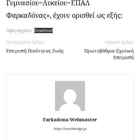
Γυμνασίου−Λυκείου−ΕΠΑΛ
Φαρκαδόνας», έχουν ορισθεί ως εξής:
Λήψη Αρχείου
Download
Προηγούμενο άρθρο
Επόμενο άρθρο
Επιτροπή Ποιότητας Ζωής
Πρωτοβάθμια Σχολική
Επιτροπή
Farkadona Webmaster
https://northbridge.gr