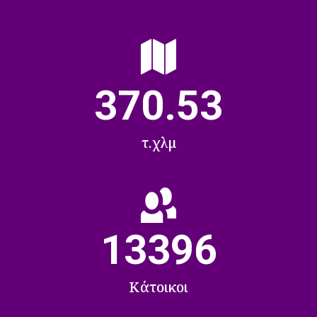
370.53
τ.χλμ
13396
Κάτοικοι