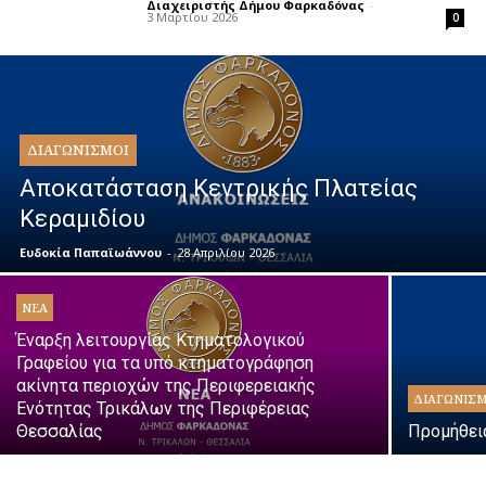
Διαχειριστής Δήμου Φαρκαδόνας
-
3 Μαρτίου 2026
0
ΔΙΑΓΩΝΙΣΜΟΊ
Αποκατάσταση Κεντρικής Πλατείας
Κεραμιδίου
Ευδοκία Παπαϊωάννου
-
28 Απριλίου 2026
ΝΈΑ
Έναρξη λειτουργίας Κτηματολογικού
Γραφείου για τα υπό κτηματογράφηση
ακίνητα περιοχών της Περιφερειακής
ΔΙΑΓΩΝΙΣΜ
Ενότητας Τρικάλων της Περιφέρειας
Θεσσαλίας
Προμήθει