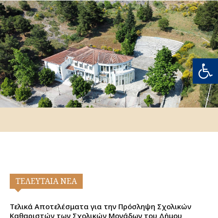
Ανοίξτε
ΤΕΛΕΥΤΑΙΑ ΝΕΑ
Τελικά Αποτελέσματα για την Πρόσληψη Σχολικών
Καθαριστών των Σχολικών Μονάδων του Δήμου