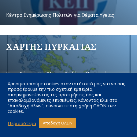
Κέντρο Ενημέρωσης Πολιτών για Θέματα Υγείας
ΧΑΡΤΗΣ ΠΥΡΚΑΓΙΑΣ
Ημερ. Χάρτης Πρόβλεψης Κινδύνου Πυρκαγιάς
Χρησιμοποιούμε cookies στον ιστότοπό μας για να σας
προσφέρουμε την πιο σχετική εμπειρία,
απομνημονεύοντας τις προτιμήσεις σας και
επαναλαμβανόμενες επισκέψεις. Κάνοντας κλικ στο
ΓΕΥΣΕΙΣ ΕΛΛΗΝΩΝ
"Αποδοχή όλων", συναινείτε στη χρήση ΟΛΩΝ των
cookies.
Περισσότερα
Αποδοχή ΟΛΩΝ