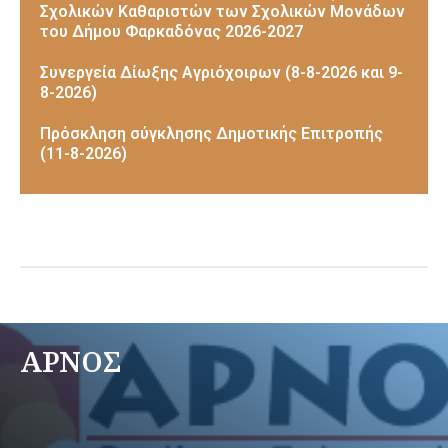
Σχολικών Καθαριστών των Σχολικών Μονάδων
του Δήμου Φαρκαδόνας 2026-2027
Συνεργεία Δίωξης Αγριόχοιρων (8-8-2026 και 9-
8-2026)
Πρόσκληση σύγκλησης Δημοτικής Επιτροπής
(11-8-2026)
ΑΡΝΟΣ