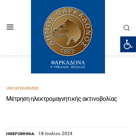
Ανοίξτε
ΦΑΡΚΑΔΟΝΑ
Ν. ΤΡΙΚΑΛΩΝ - ΘΕΣΣΑΛΙΑ
UNCATEGORIZED
Μέτρηση ηλεκτρομαγνητικής ακτινοβολίας
18 Ιουλίου 2024
ΗΜΕΡΟΜΗΝΊΑ: