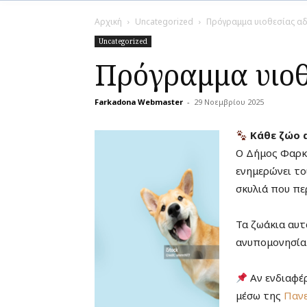
Αρχική
Uncategorized
Πρόγραμμα υιοθεσίας α
Uncategorized
Πρόγραμμα υιο
Farkadona Webmaster
-
29 Νοεμβρίου 2025
Κάθε ζώο α
Ο Δήμος Φαρκ
ενημερώνει το
σκυλιά που πε
Τα ζωάκια αυτ
ανυπομονησία 
Αν ενδιαφέ
μέσω της
Παν