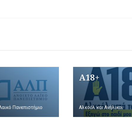
A18+
Λαικό Πανεπιστήμιο
Αλκοόλ και Ανήλικοι