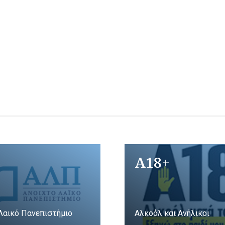
A18+
Λαικό Πανεπιστήμιο
Αλκοόλ και Ανήλικοι