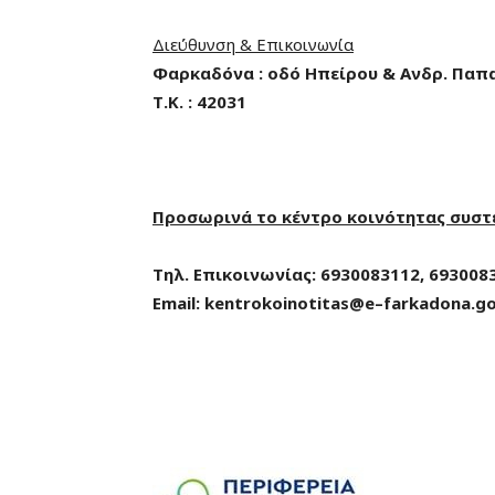
Διεύθυνση & Επικοινωνία
Φαρκαδόνα : οδό Ηπείρου & Ανδρ. Παπ
Τ.Κ. : 42031
Προσωρινά το κέντρο κοινότητας συστ
Τηλ. Επικοινωνίας: 6930083112, 693008
Email
:
kentrokoinotitas
@
e
–
farkadona
.
g