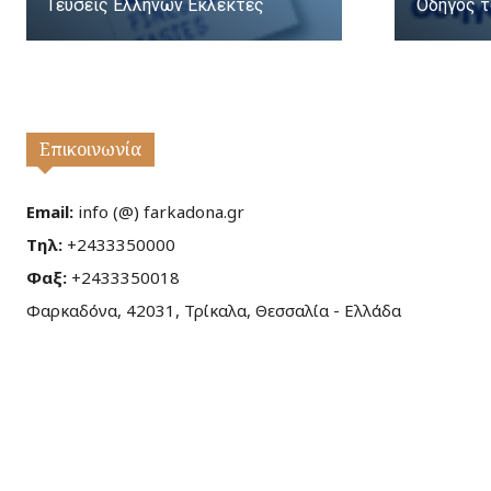
Γεύσεις Ελλήνων Εκλεκτές
Οδηγός τ
Επικοινωνία
Email:
info (@) farkadona.gr
Τηλ:
+2433350000
Φαξ:
+2433350018
Φαρκαδόνα, 42031, Τρίκαλα, Θεσσαλία - Ελλάδα