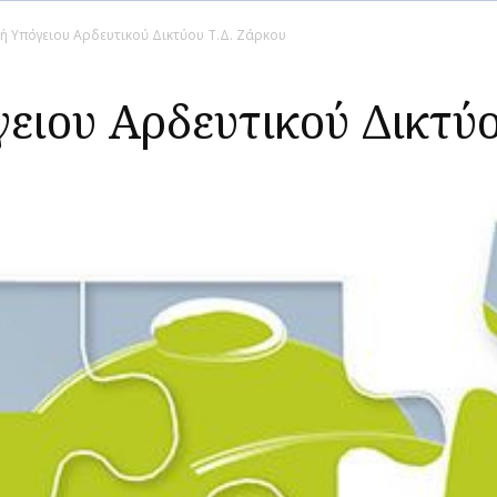
ή Υπόγειου Αρδευτικού Δικτύου Τ.Δ. Ζάρκου
ειου Αρδευτικού Δικτύο