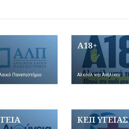
A18+
Λαικό Πανεπιστήμιο
Αλκοόλ και Ανήλικοι
ΥΓΕΙΑ
ΚΕΠ ΥΓΕΙΑΣ