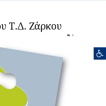
υ Τ.Δ. Ζάρκου
0
Ανοίξτε