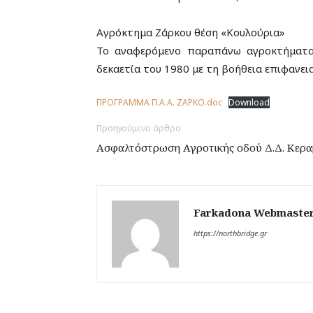
Αγρόκτημα Ζάρκου θέση «Κουλούρια»
Το αναφερόμενο παραπάνω αγροκτήματα 
δεκαετία του 1980 με τη βοήθεια επιφανει
ΠΡΟΓΡΑΜΜΑ Π.Α.Α. ZAΡΚΟ.doc
Download
Προηγούμενο άρθρο
Ασφαλτόστρωση Αγροτικής οδού Δ.Δ. Κερα
Farkadona Webmaste
https://northbridge.gr