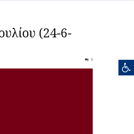
υλίου (24-6-
Ανοίξτε
0