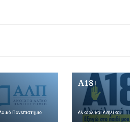
A18+
Λαικό Πανεπιστήμιο
Αλκοόλ και Ανήλικοι