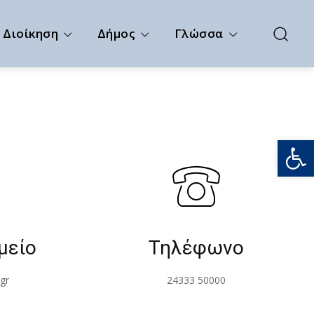
Διοίκηση
Δήμος
Γλώσσα
Ανοίξτε
μείο
Τηλέφωνο
gr
24333 50000