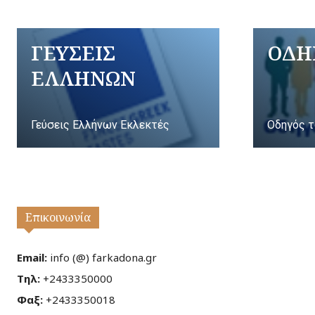
ΓΕΥΣΕΙΣ
ΟΔΗ
ΕΛΛΗΝΩΝ
Γεύσεις Ελλήνων Εκλεκτές
Οδηγός τ
Επικοινωνία
Email:
info (@) farkadona.gr
Τηλ:
+2433350000
Φαξ:
+2433350018