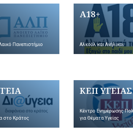
A18+
Λαικό Πανεπιστήμιο
Αλκοόλ και Ανήλικοι
ΥΓΕΙΑ
ΚΕΠ ΥΓΕΙΑΣ
Κέντρο Ενημέρωσης Πο
α στο Κράτος
για Θέματα Υγείας