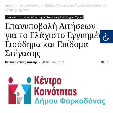
Αρχική
Ανακοινώσεις
Παιδεία Πολιτισμός Αθλητισμός Κοινωνική
Αλληλεγγύη Υγεία
Παιδεία Πολιτισμός Αθλητισμός Κοινωνική Αλληλεγγύη Υγεία
Επανυποβολή Αιτήσεων
Ανοίξτε
για το Ελάχιστο Εγγυημένο
Εισόδημα και Επίδομα
Στέγασης
Κωνσταντίνος Ασίκης
-
28 Απριλίου 2021
0