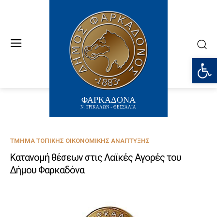
Ανοίξτε
ΦΑΡΚΑΔΟΝΑ
Ν. ΤΡΙΚΑΛΩΝ - ΘΕΣΣΑΛΙΑ
ΤΜΉΜΑ ΤΟΠΙΚΉΣ ΟΙΚΟΝΟΜΙΚΉΣ ΑΝΆΠΤΥΞΗΣ
Κατανομή θέσεων στις Λαϊκές Αγορές του
Δήμου Φαρκαδόνα