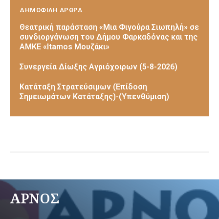
ΔΗΜΟΦΙΛΗ ΑΡΘΡΑ
Θεατρική παράσταση «Μια Φιγούρα Σιωπηλή» σε
συνδιοργάνωση του Δήμου Φαρκαδόνας και της
ΑΜΚΕ «Itamos Μουζάκι»
Συνεργεία Δίωξης Αγριόχοιρων (5-8-2026)
Κατάταξη Στρατεύσιμων (Επίδοση
Σημειωμάτων Κατάταξης)-(Υπενθύμιση)
ΑΡΝΟΣ