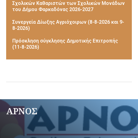
Σχολικών Καθαριστών των Σχολικών Μονάδων
του Δήμου Φαρκαδόνας 2026-2027
Συνεργεία Δίωξης Αγριόχοιρων (8-8-2026 και 9-
8-2026)
Πρόσκληση σύγκλησης Δημοτικής Επιτροπής
(11-8-2026)
ΑΡΝΟΣ