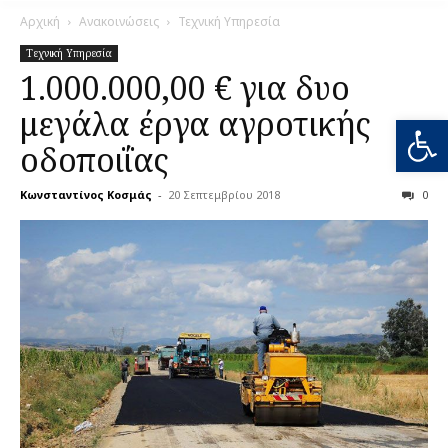
Αρχική
Ανακοινώσεις
Τεχνική Υπηρεσία
Τεχνική Υπηρεσία
1.000.000,00 € για δυο
μεγάλα έργα αγροτικής
Ανοίξτε
οδοποιΐας
Κωνσταντίνος Κοσμάς
-
20 Σεπτεμβρίου 2018
0