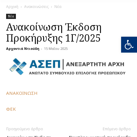
Αρχική
Ανακοινώσεις
Νέα
Νέα
Ανακοίνωση Έκδοση
Προκήρυξης 1Γ/2025
Ανοίξτε
Αρχοντιά Ντιούδη
-
15 Μαΐου 2025
0
ΑΝΑΚΟΙΝΩΣΗ
ΦΕΚ
Προηγούμενο άρθρο
Επόμενο άρθρο