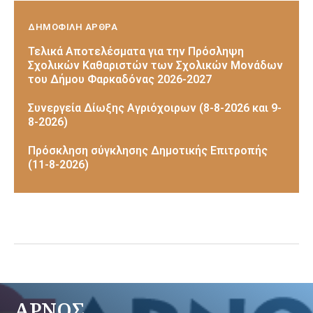
ΔΗΜΟΦΙΛΗ ΑΡΘΡΑ
Τελικά Αποτελέσματα για την Πρόσληψη
Σχολικών Καθαριστών των Σχολικών Μονάδων
του Δήμου Φαρκαδόνας 2026-2027
Συνεργεία Δίωξης Αγριόχοιρων (8-8-2026 και 9-
8-2026)
Πρόσκληση σύγκλησης Δημοτικής Επιτροπής
(11-8-2026)
ΑΡΝΟΣ