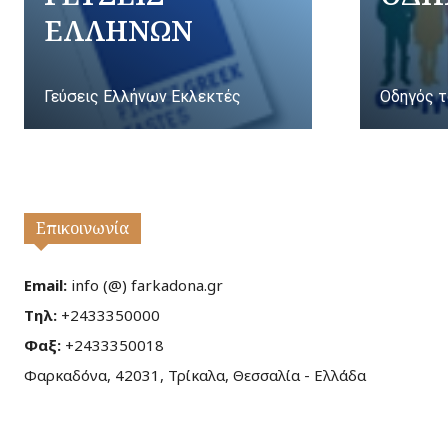
ΕΛΛΗΝΩΝ
Γεύσεις Ελλήνων Εκλεκτές
Οδηγός τ
Επικοινωνία
Email:
info (@) farkadona.gr
Τηλ:
+2433350000
Φαξ:
+2433350018
Φαρκαδόνα, 42031, Τρίκαλα, Θεσσαλία - Ελλάδα