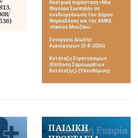
/
Θεατρική παράσταση «Μια
813,
Φιγούρα Σιωπηλή» σε
008/
συνδιοργάνωση του Δήμου
536)
Φαρκαδόνας και της ΑΜΚΕ
«Itamos Μουζάκι»
Συνεργεία Δίωξης
Αγριόχοιρων (5-8-2026)
Κατάταξη Στρατεύσιμων
(Επίδοση Σημειωμάτων
Κατάταξης)-(Υπενθύμιση)
ΠΑΙΔΙΚΗ