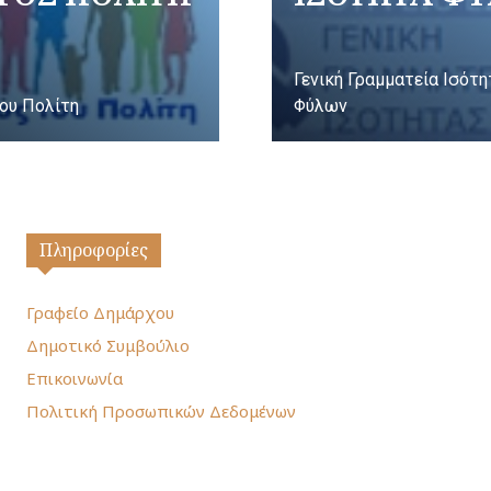
Γενική Γραμματεία Ισότ
ου Πολίτη
Φύλων
Πληροφορίες
Γραφείο Δημάρχου
Δημοτικό Συμβούλιο
Επικοινωνία
Πολιτική Προσωπικών Δεδομένων