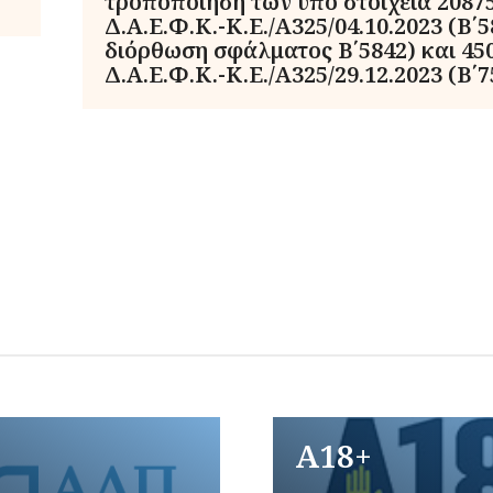
τροποποίηση των υπό στοιχεία 20875
Δ.Α.Ε.Φ.Κ.-Κ.Ε./Α325/04.10.2023 (Β΄5
διόρθωση σφάλματος Β΄5842) και 45
Δ.Α.Ε.Φ.Κ.-Κ.Ε./Α325/29.12.2023 (Β΄7
A18+