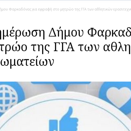
μου Φαρκαδόνας για εγγραφή στο μητρώο της ΓΓΑ των αθλητικών ερασιτεχν
ημέρωση Δήμου Φαρκαδ
τρώο της ΓΓΑ των αθλ
σωματείων