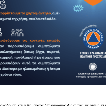
καδόνας και ο Δήμαρχος Σπυρίδωνας Αγναντής, με αίσθημα ευ