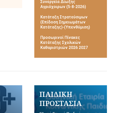
Συνεργεία Δίωξης
Αγριόχοιρων (5-8-2026)
Κατάταξη Στρατεύσιμων
(Επίδοση Σημειωμάτων
Κατάταξης)-(Υπενθύμιση)
Προσωρινοί Πίνακες
Κατάταξης Σχολικών
Καθαριστριών 2026 2027
ΠΑΙΔΙΚΗ
ΠΡΟΣΤΑΣΙΑ