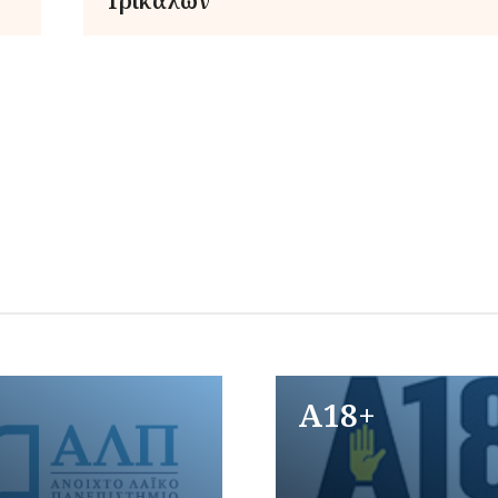
Τρικάλων
A18+