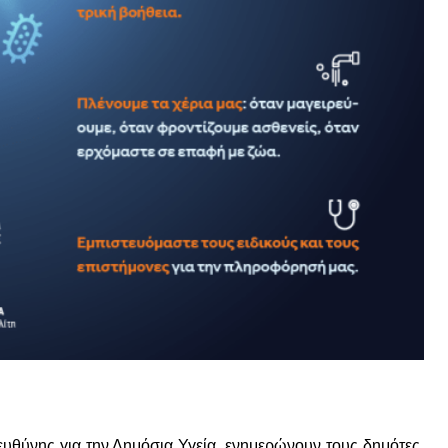
θύνης για την Δημόσια Υγεία, ενημερώνουν τους δημότες,