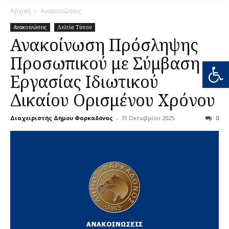
Αρχική
Ανακοινώσεις
Ανακοινώσεις
Δελτία Τύπου
Ανακοίνωση Πρόσληψης
Προσωπικού με Σύμβαση
Ανοίξτε
Εργασίας Ιδιωτικού
Δικαίου Ορισμένου Χρόνου
Διαχειριστής Δήμου Φαρκαδόνας
-
31 Οκτωβρίου 2025
0