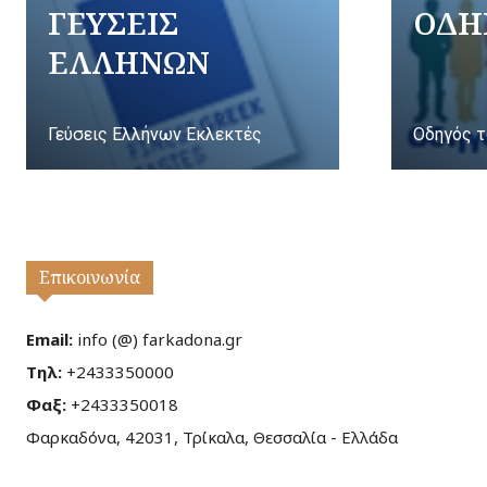
ΓΕΥΣΕΙΣ
ΟΔΗ
ΕΛΛΗΝΩΝ
Γεύσεις Ελλήνων Εκλεκτές
Οδηγός τ
Επικοινωνία
Email:
info (@) farkadona.gr
Τηλ:
+2433350000
Φαξ:
+2433350018
Φαρκαδόνα, 42031, Τρίκαλα, Θεσσαλία - Ελλάδα