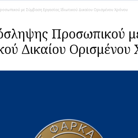
οσωπικού με Σύμβαση Εργασίας Ιδιωτικού Δικαίου Ορισμένου Χρόνου
όσληψης Προσωπικού μ
κού Δικαίου Ορισμένου