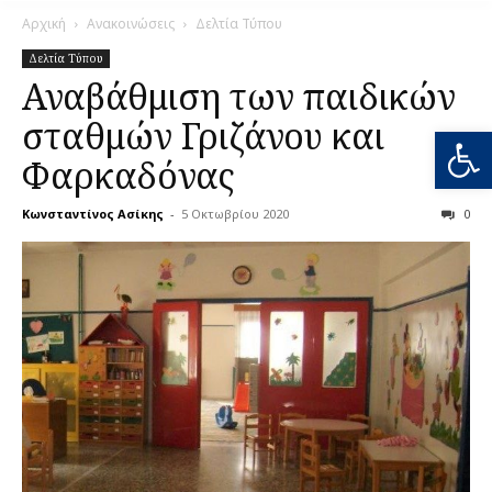
Αρχική
Ανακοινώσεις
Δελτία Τύπου
Δελτία Τύπου
Αναβάθμιση των παιδικών
σταθμών Γριζάνου και
Ανοίξτε
Φαρκαδόνας
Κωνσταντίνος Ασίκης
-
5 Οκτωβρίου 2020
0