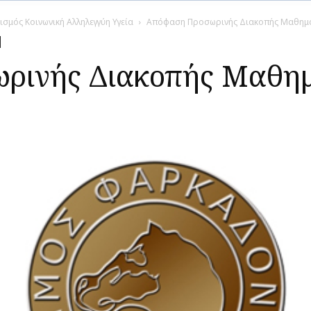
ισμός Κοινωνική Αλληλεγγύη Υγεία
Απόφαση Προσωρινής Διακοπής Μαθημ
ρινής Διακοπής Μαθη