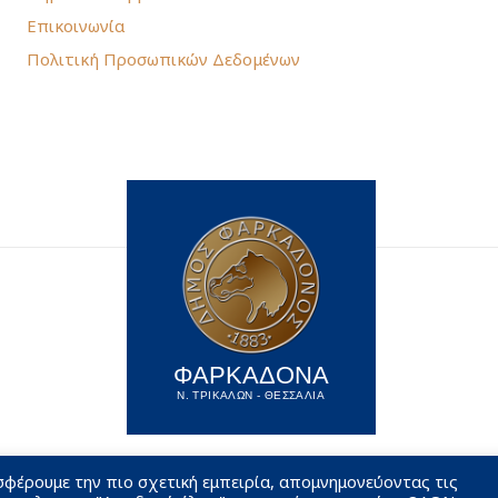
Επικοινωνία
Πολιτική Προσωπικών Δεδομένων
ΦΑΡΚΑΔΟΝΑ
Ν. ΤΡΙΚΑΛΩΝ - ΘΕΣΣΑΛΙΑ
σφέρουμε την πιο σχετική εμπειρία, απομνημονεύοντας τις