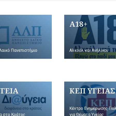
A18+
Λαικό Πανεπιστήμιο
Αλκοόλ και Ανήλικοι
ΥΓΕΙΑ
ΚΕΠ ΥΓΕΙΑΣ
Κέντρο Ενημέρωσης Πο
α στο Κράτος
για Θέματα Υγείας