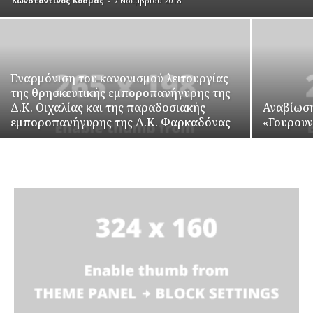
Κωνσταντίνος Κοσμάς
-
7 Νοεμβρίου 2018
Εναρμόνιση του κανονισμού λειτουργίας
της θρησκευτικής εμποροπανήγυρης της
Δ.Κ. Οιχαλίας και της παραδοσιακής
Αναβίωση
εμποροπανήγυρης της Δ.Κ. Φαρκαδόνας
«Γουρου