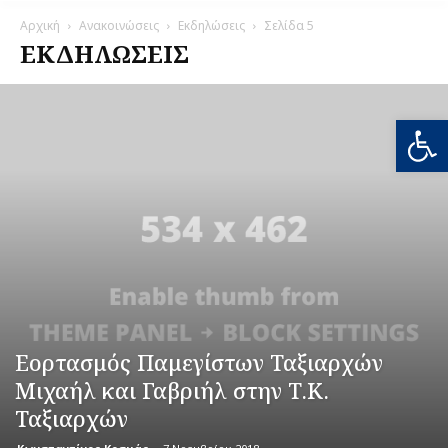
Αρχική
Ανακοινώσεις
Εκδηλώσεις
Σελίδα 5
ΕΚΔΗΛΏΣΕΙΣ
Ανοίξτε
Εορτασμός Παμεγίστων Ταξιαρχών
Μιχαήλ και Γαβριήλ στην Τ.Κ.
Ταξιαρχών