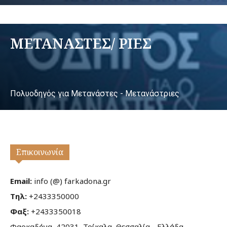
ΜΕΤΑΝΑΣΤΕΣ/ ΡΙΕΣ
Πολυοδηγός για Μετανάστες - Μετανάστριες
Επικοινωνία
Email:
info (@) farkadona.gr
Τηλ:
+2433350000
Φαξ:
+2433350018
Φαρκαδόνα, 42031, Τρίκαλα, Θεσσαλία - Ελλάδα