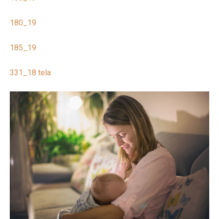
180_19
185_19
331_18 tela