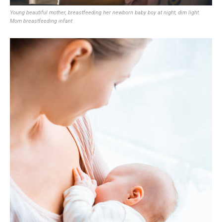
Young beautiful mother, breastfeeding her newborn baby boy at night, dim light.
Mom breastfeeding infant