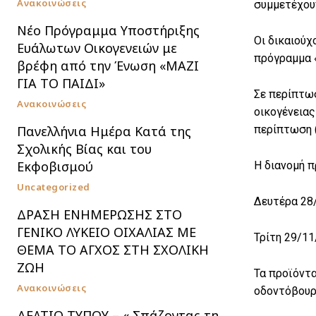
Ανακοινώσεις
συμμετέχουν
Nέο Πρόγραμμα Υποστήριξης
Οι δικαιούχ
Ευάλωτων Οικογενειών με
πρόγραμμα 
βρέφη από την Ένωση «ΜΑΖΙ
ΓΙΑ ΤΟ ΠΑΙΔΙ»
Σε περίπτωσ
Ανακοινώσεις
οικογένειας
Πανελλήνια Ημέρα Κατά της
περίπτωση (
Σχολικής Βίας και του
Εκφοβισμού
Η διανομή π
Uncategorized
Δευτέρα 28/
ΔΡΑΣΗ ΕΝΗΜΕΡΩΣΗΣ ΣΤΟ
ΓΕΝΙΚΟ ΛΥΚΕΙΟ ΟΙΧΑΛΙΑΣ ΜΕ
Τρίτη 29/11
ΘΕΜΑ ΤΟ ΑΓΧΟΣ ΣΤΗ ΣΧΟΛΙΚΗ
ΖΩΗ
Τα προϊόντα
Ανακοινώσεις
οδοντόβουρτ
ΔΕΛΤΙΟ ΤΥΠΟΥ – « Σπάζοντας τη