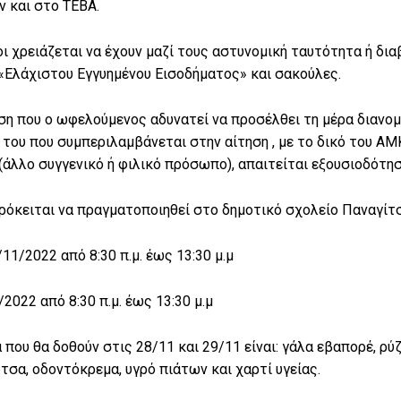
 και στο ΤΕΒΑ.
οι χρειάζεται να έχουν μαζί τους αστυνομική ταυτότητα ή δι
«Ελάχιστου Εγγυημένου Εισοδήματος» και σακούλες.
η που ο ωφελούμενος αδυνατεί να προσέλθει τη μέρα διανομ
 του που συμπεριλαμβάνεται στην αίτηση , με το δικό του ΑΜΚ
άλλο συγγενικό ή φιλικό πρόσωπο), απαιτείται εξουσιοδότη
ρόκειται να πραγματοποιηθεί στο δημοτικό σχολείο Παναγίτ
11/2022 από 8:30 π.μ. έως 13:30 μ.μ
/2022 από 8:30 π.μ. έως 13:30 μ.μ
 που θα δοθούν στις 28/11 και 29/11 είναι: γάλα εβαπορέ, ρύ
σα, οδοντόκρεμα, υγρό πιάτων και χαρτί υγείας.