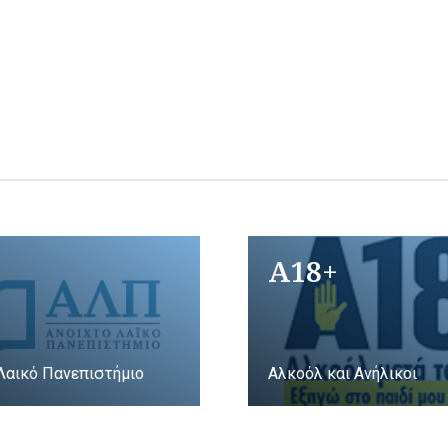
A18+
Λαικό Πανεπιστήμιο
Αλκοόλ και Ανήλικοι