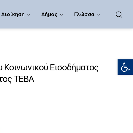
Διοίκηση
Δήμος
Γλώσσα
Ανοίξτε
υ Κοινωνικού Εισοδήματος
τος ΤΕΒΑ