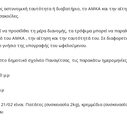
ους αστυνομική ταυτότητα ή διαβατήριο, το ΑΜΚΑ και την αί
σακούλες.
να προσέλθει τη μέρα διανομής, τα τρόφιμα μπορεί να παραλ
κό του ΑΜΚΑ , την αίτηση και την ταυτότητά του. Σε διαφορετ
ο γνήσιο της υπογραφής του ωφελούμενου.
στο δημοτικό σχολείο Παναγίτσας τις παρακάτω ημερομηνίες 
0 μ.μ
.μ
21/02 είναι: Πατάτες (συσκευασία 2kg), κρεμμύδια (συσκευασία
ν.