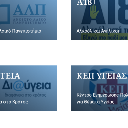
A18+
Λαικό Πανεπιστήμιο
Αλκοόλ και Ανήλικοι
ΥΓΕΙΑ
ΚΕΠ ΥΓΕΙΑΣ
Κέντρο Ενημέρωσης Πο
α στο Κράτος
για Θέματα Υγείας