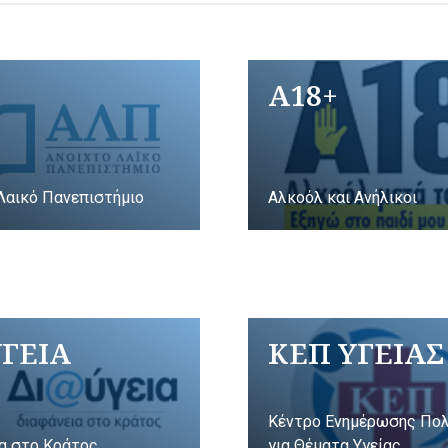
A18+
Λαικό Πανεπιστήμιο
Αλκοόλ και Ανήλικοι
ΥΓΕΙΑ
ΚΕΠ ΥΓΕΙΑΣ
Κέντρο Ενημέρωσης Πο
α στο Κράτος
για Θέματα Υγείας