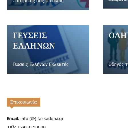
Ο Ιατρικός σας φάκελος
ΓΕΥΣΕΙΣ
ΟΔΗ
ΕΛΛΗΝΩΝ
Γεύσεις Ελλήνων Εκλεκτές
Οδηγός τ
Επικοινωνία
Email:
info (@) farkadona.gr
Τηλ:
+2433350000