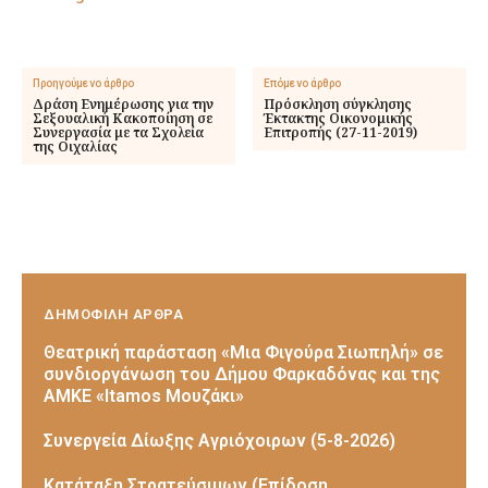
Προηγούμενο άρθρο
Επόμενο άρθρο
Δράση Ενημέρωσης για την
Πρόσκληση σύγκλησης
Σεξουαλική Κακοποίηση σε
Έκτακτης Οικονομικής
Συνεργασία με τα Σχολεία
Επιτροπής (27-11-2019)
της Οιχαλίας
ΔΗΜΟΦΙΛΗ ΑΡΘΡΑ
Θεατρική παράσταση «Μια Φιγούρα Σιωπηλή» σε
συνδιοργάνωση του Δήμου Φαρκαδόνας και της
ΑΜΚΕ «Itamos Μουζάκι»
Συνεργεία Δίωξης Αγριόχοιρων (5-8-2026)
Κατάταξη Στρατεύσιμων (Επίδοση