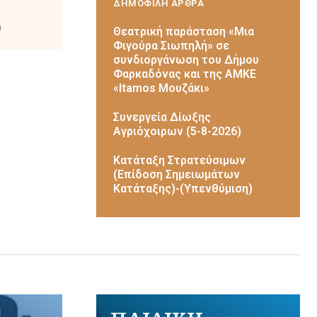
ΔΗΜΟΦΙΛΗ ΑΡΘΡΑ
)
Θεατρική παράσταση «Μια
Φιγούρα Σιωπηλή» σε
συνδιοργάνωση του Δήμου
Φαρκαδόνας και της ΑΜΚΕ
«Itamos Μουζάκι»
Συνεργεία Δίωξης
Αγριόχοιρων (5-8-2026)
Κατάταξη Στρατεύσιμων
(Επίδοση Σημειωμάτων
Κατάταξης)-(Υπενθύμιση)