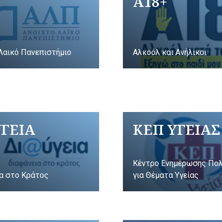
A18+
Λαικό Πανεπιστήμιο
Αλκοόλ και Ανήλικοι
ΥΓΕΙΑ
ΚΕΠ ΥΓΕΙΑΣ
Κέντρο Ενημέρωσης Πο
α στο Κράτος
για Θέματα Υγείας