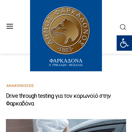
Ανοίξτε
ΦΑΡΚΑΔΟΝΑ
Ν. ΤΡΙΚΑΛΩΝ - ΘΕΣΣΑΛΙΑ
ΑΝΑΚΟΙΝΏΣΕΙΣ
Drive through testing για τον κορωνοϊό στην
Φαρκαδόνα