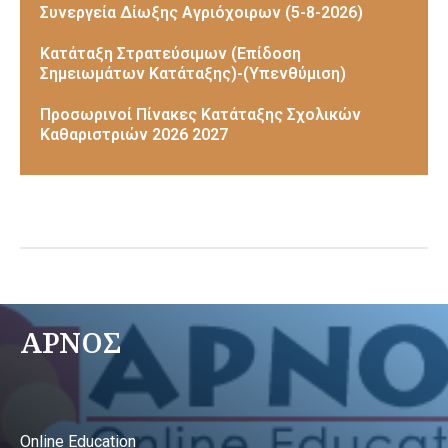
Συνεργεία Δίωξης Αγριόχοιρων (5-8-2026)
Κατάταξη Στρατεύσιμων (Επίδοση
Σημειωμάτων Κατάταξης)-(Υπενθύμιση)
Προσωρινοί Πίνακες Κατάταξης Σχολικών
Καθαριστριών 2026 2027
ΑΡΝΟΣ
Online Education