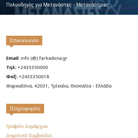
Πολυοδηγός για Μετανάστες - Μετανάστριες
Επικοινωνία
Email:
info (@) farkadona.gr
Τηλ:
+2433350000
Φαξ:
+2433350018
Φαρκαδόνα, 42031, Τρίκαλα, Θεσσαλία - Ελλάδα
Πληροφορίες
Γραφείο Δημάρχου
Δημοτικό Συμβούλιο