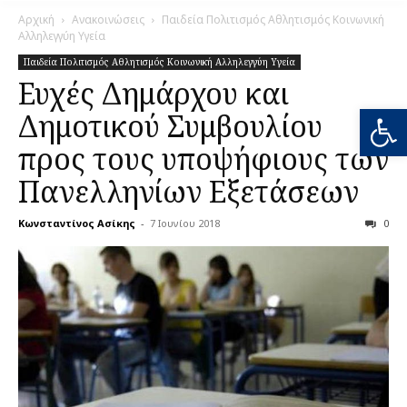
Αρχική
Ανακοινώσεις
Παιδεία Πολιτισμός Αθλητισμός Κοινωνική
Αλληλεγγύη Υγεία
Παιδεία Πολιτισμός Αθλητισμός Κοινωνική Αλληλεγγύη Υγεία
Ευχές Δημάρχου και
Ανοίξτε
Δημοτικού Συμβουλίου
προς τους υποψήφιους των
Πανελληνίων Εξετάσεων
Κωνσταντίνος Ασίκης
-
7 Ιουνίου 2018
0