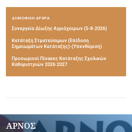
ΔΗΜΟΦΙΛΗ ΑΡΘΡΑ
Συνεργεία Δίωξης Αγριόχοιρων (5-8-2026)
Κατάταξη Στρατεύσιμων (Επίδοση
Σημειωμάτων Κατάταξης)-(Υπενθύμιση)
Προσωρινοί Πίνακες Κατάταξης Σχολικών
Καθαριστριών 2026 2027
ΑΡΝΟΣ