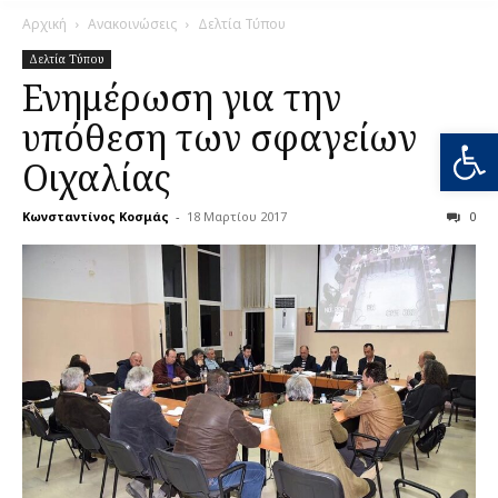
Αρχική
Ανακοινώσεις
Δελτία Τύπου
Δελτία Τύπου
Ενημέρωση για την
υπόθεση των σφαγείων
Ανοίξτε
Οιχαλίας
Κωνσταντίνος Κοσμάς
-
18 Μαρτίου 2017
0