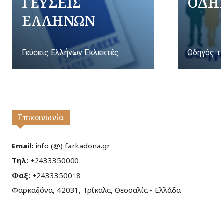
ΓΕΥΣΕΙΣ
ΟΔΗ
ΕΛΛΗΝΩΝ
Γεύσεις Ελλήνων Εκλεκτές
Οδηγός τ
Επικοινωνία
Email:
info (@) farkadona.gr
Τηλ:
+2433350000
Φαξ:
+2433350018
Φαρκαδόνα, 42031, Τρίκαλα, Θεσσαλία - Ελλάδα