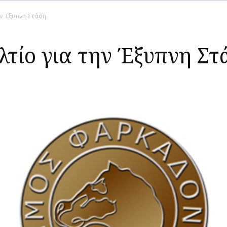
ην Έξυπνη Στάση
λτίο για την Έξυπνη Στ