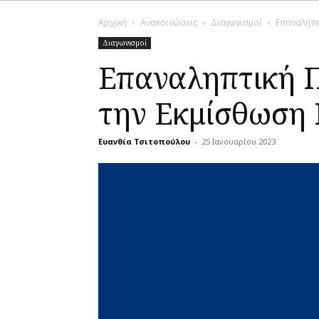
Αρχική
Ανακοινώσεις
Διαγωνισμοί
Επαναληπτ
Διαγωνισμοί
Επαναληπτική Π
την Εκμίσθωση 
Ευανθία Τσιτοπούλου
-
25 Ιανουαρίου 2023