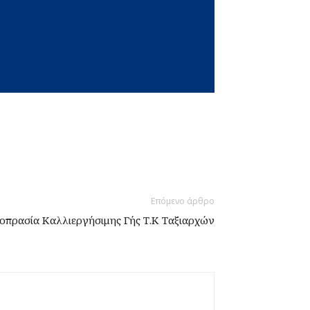
Επόμενο άρθρο
οπρασία Καλλιεργήσιμης Γής Τ.Κ Ταξιαρχών