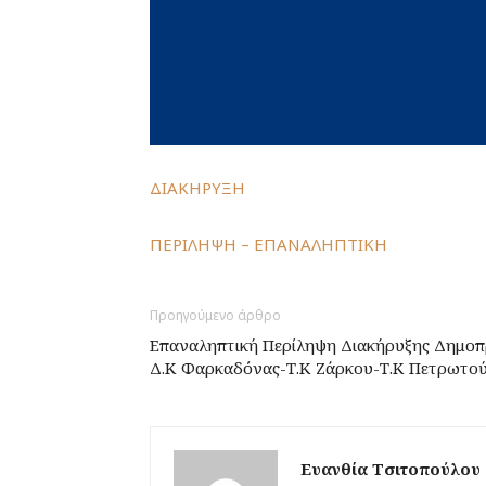
ΔΙΑΚΗΡΥΞΗ
ΠΕΡΙΛΗΨΗ – ΕΠΑΝΑΛΗΠΤΙΚΗ
Προηγούμενο άρθρο
Επαναληπτική Περίληψη Διακήρυξης Δημοπ
Δ.Κ Φαρκαδόνας-Τ.Κ Ζάρκου-Τ.Κ Πετρωτο
Ευανθία Τσιτοπούλου