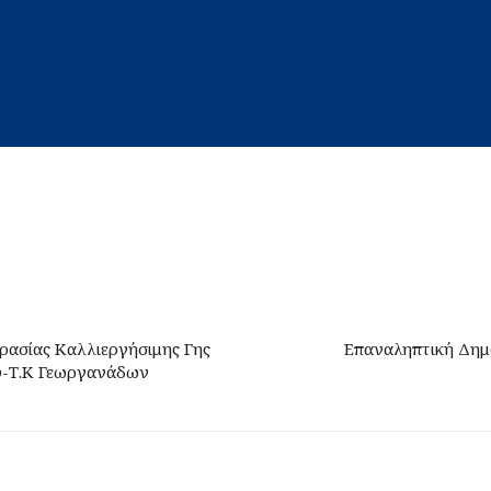
ρασίας Καλλιεργήσιμης Γης
Επαναληπτική Δημ
ύ-Τ.Κ Γεωργανάδων