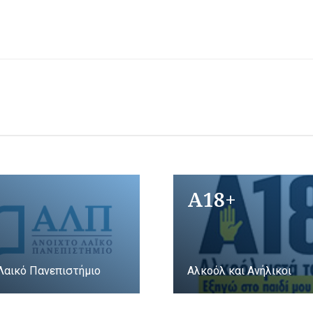
A18+
Λαικό Πανεπιστήμιο
Αλκοόλ και Ανήλικοι