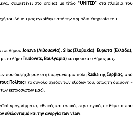
μενα, συμμετέχει στο
project
με τίτλο
“
UNITED
”
στα πλαίσια του
οχή του Δήμου μας εγκρίθηκε από την αρμόδια Υπηρεσία του
αι οι Δήμοι:
Jonava (Λιθουανία), Sliac (Σλοβακία), Ευρώτα (Ελλάδα),
 με το Δήμο
Trudovets, Βουλγαρία)
και φυσικά ο Δήμος μας.
ων που διεξήχθησαν στη διοργανώτρια πόλη
Raska
της
Σερβίας,
από
τους Πολίτες»
το σύνολο σχεδόν των εξόδων του, όπως τη διαμονή –
ά των εκπροσώπων μας).
ϊκά προγράμματα, εθνικές και τοπικές στρατηγικές σε θέματα που
τον εθελοντισμό και την ανεργία των νέων
.