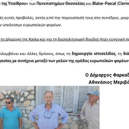
 της Υπαίθρου»
των
Πανεπιστημίων Θεσσαλίας
και
Blaise
–
Pascal
(
Clerm
κές αυτές προβολές, εκτός από την παρουσίασή τους στο συνέδριο, μο
ν υπολοίπων ευρωπαϊκών φορέων.
 το Δήμαρχο της
Raska
και για τη διαπολιτισμική βραδιά ήταν ευγενική
ιλαμβάνει και άλλες δράσεις, όπως τη
δημιουργία ιστοσελίδας
, τη
δι
γασίας με συνέχεια μεταξύ των μελών της ομάδας ευρωπαϊκών φορέων
Ο Δήμαρχος Φαρκα
Αθανάσιος Μεριβ