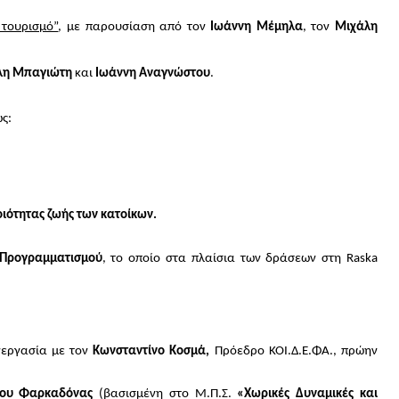
 τουρισμό”
, με παρουσίαση από τον
Ιωάννη Μέμηλα
, τον
Μιχάλη
λη Μπαγιώτη
και
Ιωάννη Αναγνώστου
.
ως:
οιότητας ζωής των κατοίκων.
Προγραμματισμού
, το οποίο στα πλαίσια των δράσεων στη
Raska
εργασία με τον
Κωνσταντίνο Κοσμά,
Πρόεδρο ΚΟΙ.Δ.Ε.ΦΑ., πρώην
ου Φαρκαδόνας
(βασισμένη στο Μ.Π.Σ.
«Χωρικές Δυναμικές και