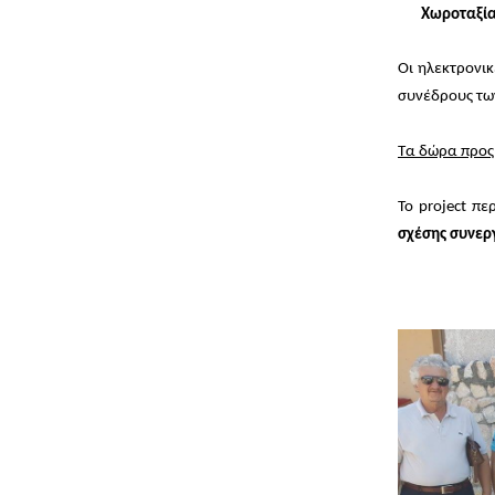
Χωροταξία
Οι ηλεκτρονι
συνέδρους τω
Τα δώρα προς
Το
project
περ
σχέσης συνερ