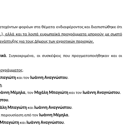
τεχόντων φορέων στα θέματα ενδιαφέροντος και διαπιστώθηκε ότι
.), αλλά και τα λοιπά ευρωπαϊκά προγράμματα μπορούν με σωστό
ανάπτυξης για τους Δήμους των αγροτικών περιοχών.
ικά
. Συγκεκριμένα, οι συσκέψεις που πραγματοποιήθηκαν και οι
προγράμματος
.
παγιώτη
και τον
Ιωάννη Αναγνώστου
.
η
.
ωάννη Μέμηλα
, τον
Μιχάλη Μπαγιώτη
και τον
Ιωάννη Αναγνώστου
.
στου
.
άλη Μπαγιώτη
και
Ιωάννη Αναγνώστου
.
ε παρουσίαση από τον
Ιωάννη Μέμηλα
.
 Μπαγιώτη
και
Ιωάννη Αναγνώστου
.