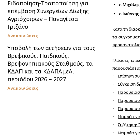
Ειδοποίηση-Τροποποίηση για
ο
Μιχάλης
επέμβαση Συνεργείων Δίωξης
ο
Ιωάννης
Αγριόχοιρων – Παναγίτσα
Γριζάνο
Κατά τη διάρ
Ανακοινώσεις
τα συγχρηματ
προσανατολισ
Υποβολή των αιτήσεων για τους
Βρεφικούς, Παιδικούς,
Γλώσσες επικ
Βρεφονηπιακούς Σταθμούς, τα
παρουσιάσεις 
ΚΔΑΠ και τα ΚΔΑΠΑμεΑ,
·
Επίσημη συ
περιόδου 2026 – 2027
·
Σύγκριση δ
Ανακοινώσεις
·
Παρουσίασ
·
Παρουσίασ
·
Παρουσίασ
·
Ντιμπέιτ γι
·
Συζήτηση: 
·
Ντιμπέιτ γ