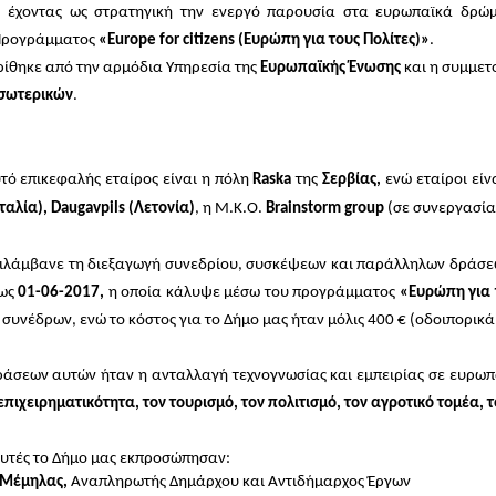
, έχοντας ως στρατηγική την ενεργό παρουσία στα ευρωπαϊκά δρώ
Προγράμματος
«
Europe
for
citizens
(Ευρώπη για τους Πολίτες)»
.
ίθηκε από την αρμόδια Υπηρεσία της
Ευρωπαϊκής Ένωσης
και η συμμετ
σωτερικών
.
τό επικεφαλής εταίρος είναι η πόλη
Raska
της
Σερβίας,
ενώ εταίροι είν
Ιταλία), Daugavpils (Λετονία)
, η Μ.Κ.Ο.
Brainstorm group
(σε συνεργασία
ιλάμβανε τη διεξαγωγή συνεδρίου, συσκέψεων και παράλληλων δράσε
ως
01-06-2017,
η οποία κάλυψε μέσω του προγράμματος
«Ευρώπη για 
συνέδρων, ενώ το κόστος για το Δήμο μας ήταν μόλις 400 € (οδοιπορικ
ράσεων αυτών ήταν η ανταλλαγή τεχνογνωσίας και εμπειρίας σε ευρωπα
επιχειρηματικότητα, τον τουρισμό, τον πολιτισμό, τον αγροτικό τομέα, 
αυτές το Δήμο μας εκπροσώπησαν:
 Μέμηλας,
Αναπληρωτής Δημάρχου και Αντιδήμαρχος Έργων