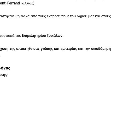
ont
–
Ferrand
Γαλλίας).
ιράστηκαν ψηφιακά από τους εκπροσώπους του Δήμου μας και στους
 προσφορά του
Επιμελητηρίου Τρικάλων.
άχυση της αποκτηθείσας γνώσης και εμπειρίας
και την
οικοδόμηση
.
δόνας
άκης