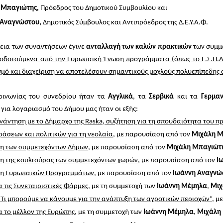
 Μπαγιώτης,
Πρόεδρος του Δημοτικού Συμβουλίου και
 Αναγνώστου,
Δημοτικός Σύμβουλος και Αντιπρόεδρος της Δ.Ε.Υ.Α.Φ.
κεια των συναντήσεων έγινε
ανταλλαγή των καλών πρακτικών
των συμμε
οδοτούμενα από την Ευρωπαϊκή Ένωση προγράμματα (όπως το Ε.Σ.Π.Α
μό και διαχείριση να αποτελέσουν σημαντικούς μοχλούς πολυεπίπεδης 
οινωνίας του συνεδρίου ήταν τα
Αγγλικά
, τα
Σερβικά
και τα
Γερμαν
για λογαριασμό του Δήμου μας ήταν οι εξής:
νάντηση με το Δήμαρχο της
Raska
, συζήτηση για τη σπουδαιότητα του 
ράσεων και πολιτικών για τη νεολαία
, με παρουσίαση από τον
Μιχάλη Μ
η των συμμετεχόντων Δήμων
, με παρουσίαση από τον
Μιχάλη Μπαγιώτ
η της κουλτούρας των συμμετεχόντων χωρών
, με παρουσίαση από τον
Ι
η Ευρωπαϊκών Προγραμμάτων
, με παρουσίαση από τον
Ιωάννη Αναγνώ
α τις Συνεταιριστικές Φάρμες
, με τη συμμετοχή των
Ιωάννη Μέμηλα
,
Μιχ
“Τι μπορούμε να κάνουμε για την ανάπτυξη των αγροτικών περιοχών“
, μ
ια το μέλλον της Ευρώπης
, με τη συμμετοχή των
Ιωάννη Μέμηλα
,
Μιχάλη