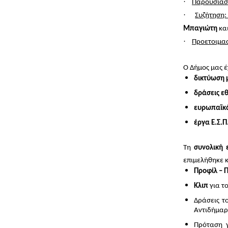
·
Παρουσίαση
·
Συζήτηση:
Μπαγιώτη
και
·
Προετοιμα
Ο Δήμος μας έ
δικτύωση 
δράσεις εθ
ευρωπαϊκά
έργα Ε.Σ.Π
Τη
συνολική 
επιμελήθηκε κ
Προφίλ – 
Κλιπ
για τ
Δράσεις τ
Αντιδήμαρχ
Πρόταση 