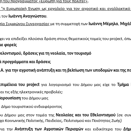
 του προγράμματος «Ευρώπη για τους πολίτες»
.
 “η Ευρωπαϊκή Ένωση ως εργαλείο για τον αγροτικό και εναλλακτικό
 τον
Ιωάννη Αναγνώστου
.
σία Συμφώνου Συνεργασίας
με τη συμμετοχή των
Ιωάννη Μέμηλα
,
Μιχά
χει να επιδείξει πλούσια δράση στους θεματικούς τομείς του
project
, όπ
με φορείς
ελοντισμού, δράσεις για τη νεολαία, τον τουρισμό
 προγράμματα και δράσεις
.Α. για την αγροτική ανάπτυξη και τη βελτίωση των υποδομών και της π
επιμέλεια του
project
για λογαριασμό του Δήμου μας είχε το
Τμήμα 
αι τις εξής ηλεκτρονικές προβολές:
Παρουσίαση
του Δήμου μας
ο Δήμο τουριστικού ενδιαφέροντος
ου Δήμου μας στον τομέα της
Νεολαίας και του Εθελοντισμού
(σε συν
ο Κοινωνικής Πολιτικής, Παιδείας, Πολιτισμού και Ποιότητας Ζωής)
για την
Ανάπτυξη των Αγροτικών Περιοχών
και ειδικότερα του
Δήμ