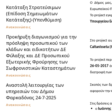
Ο Δήμος μας
Κατάταξη Στρατεύσιμων
Ευρωπαϊκού 
(Επίδοση Σημειωμάτων
Το
project
εγκρ
Κατάταξης)-(Υπενθύμιση)
Υπουργείου Ε
Ανακοινώσεις
Προκήρυξη διαγωνισμού για την
Στο
project
αυ
πρόσληψη προσωπικού των
Caltanisseta (
κλάδων και ειδικοτήτων ΔΕ
Φύλαξης και ΔΕ Προσωπικού
Το
project
περ
Εξωτερικής Φρούρησης των
26-05-2017
έ
Σωφρονιστικών Καταστημάτων
διατροφή των 
Ανακοινώσεις
Αναστολή λειτουργίας των
Σκοπός των δ
υπηρεσιών του Δήμου
αφορούν την
Φαρκαδόνας 24-7-2025
Στις δράσεις 
Ανακοινώσεις
ο
Ιωάννης