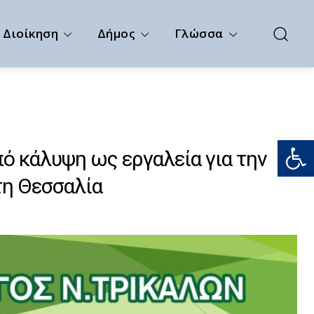
Διοίκηση
Δήμος
Γλώσσα
Ανοίξτε
πό κάλυψη ως εργαλεία για την
τη Θεσσαλία