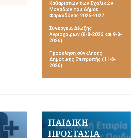
Καθαριστών των Σχολικών
Μονάδων του Δήμου
Φαρκαδόνας 2026-2027
Συνεργεία Δίωξης
Αγριόχοιρων (8-8-2026 και 9-8-
2026)
Πρόσκληση σύγκλησης
Δημοτικής Επιτροπής (11-8-
2026)
ΠΑΙΔΙΚΗ
ΠΡΟΣΤΑΣΙΑ