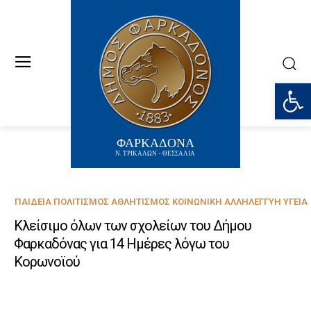
Ανοίξτε
ΦΑΡΚΑΔΟΝΑ
Ν. ΤΡΙΚΑΛΩΝ - ΘΕΣΣΑΛΙΑ
ΠΑΙΔΕΊΑ ΠΟΛΙΤΙΣΜΌΣ ΑΘΛΗΤΙΣΜΌΣ ΚΟΙΝΩΝΙΚΉ ΑΛΛΗΛΕΓΓΎΗ ΥΓΕΊΑ
Κλείσιμο όλων των σχολείων του Δήμου
Φαρκαδόνας για 14 Ημέρες λόγω του
Κορωνοϊού