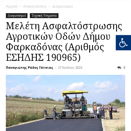
Αρχική
Ανακοινώσεις
Διαγωνισμοί
Διαγωνισμοί
Τεχνική Υπηρεσία
Μελέτη Ασφαλτόστρωσης
Αγροτικών Οδών Δήμου
Ανοίξτε
Φαρκαδόνας (Αριθμός
ΕΣΗΔΗΣ 190965)
Παναγιώτης Ράδος Γάτσιας
-
27 Ιουλίου 2022
0