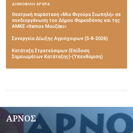
ΔΗΜΟΦΙΛΗ ΑΡΘΡΑ
Θεατρική παράσταση «Μια Φιγούρα Σιωπηλή» σε
συνδιοργάνωση του Δήμου Φαρκαδόνας και της
ΑΜΚΕ «Itamos Μουζάκι»
Συνεργεία Δίωξης Αγριόχοιρων (5-8-2026)
Κατάταξη Στρατεύσιμων (Επίδοση
Σημειωμάτων Κατάταξης)-(Υπενθύμιση)
ΑΡΝΟΣ