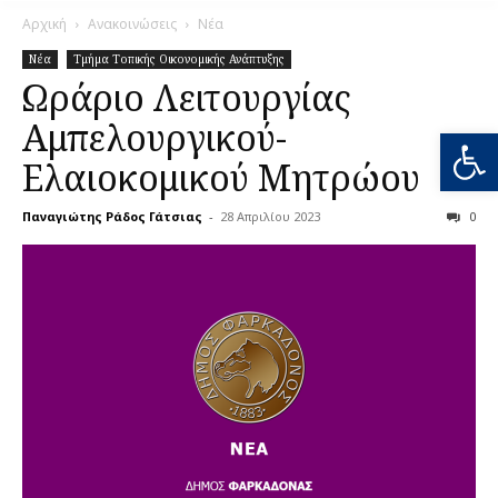
Αρχική
Ανακοινώσεις
Νέα
Νέα
Τμήμα Τοπικής Οικονομικής Ανάπτυξης
Ωράριο Λειτουργίας
Αμπελουργικού-
Ανοίξτε
Ελαιοκομικού Μητρώου
Παναγιώτης Ράδος Γάτσιας
-
28 Απριλίου 2023
0