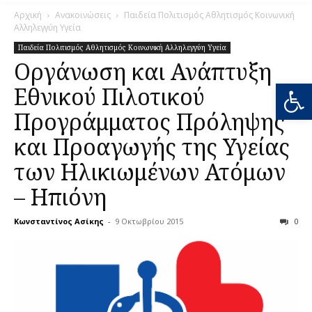
Αρχική
Ανακοινώσεις
Παιδεία Πολιτισμός Αθλητισμός Κοινωνική
Αλληλεγγύη Υγεία
Παιδεία Πολιτισμός Αθλητισμός Κοινωνική Αλληλεγγύη Υγεία
Οργάνωση και Ανάπτυξη
Ανοίξτε
Εθνικού Πιλοτικού
Προγράμματος Πρόληψης
και Προαγωγής της Υγείας
των Ηλικιωμένων Ατόμων
– Ηπιόνη
Κωνσταντίνος Ασίκης
-
9 Οκτωβρίου 2015
0