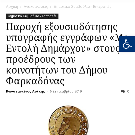
Αρχική
Ανακοινώσεις
Δημοτικό Συμβούλιο - Επιτροπές
Δημοτικό Συμβούλιο - Επιτροπές
Παροχή εξουσιοδότησης
υπογραφής εγγράφων «Με
Ανοίξτε
Εντολή Δημάρχου» στους
προέδρους των
κοινοτήτων του Δήμου
Φαρκαδόνας
Κωνσταντίνος Ασίκης
-
6 Σεπτεμβρίου 2019
0