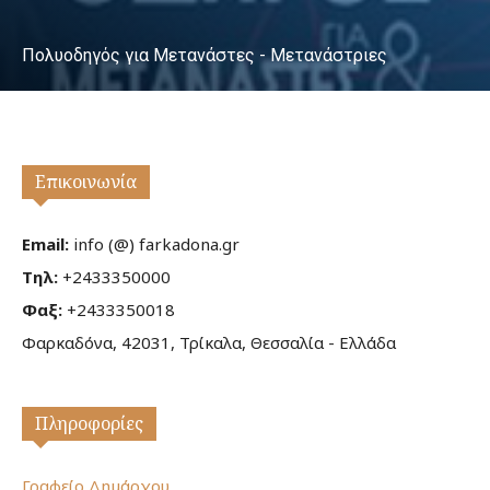
Πολυοδηγός για Μετανάστες - Μετανάστριες
Επικοινωνία
Email:
info (@) farkadona.gr
Τηλ:
+2433350000
Φαξ:
+2433350018
Φαρκαδόνα, 42031, Τρίκαλα, Θεσσαλία - Ελλάδα
Πληροφορίες
Γραφείο Δημάρχου